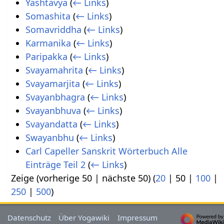
Yashtavya
(
← Links
)
Somashita
(
← Links
)
Somavriddha
(
← Links
)
Karmanika
(
← Links
)
Paripakka
(
← Links
)
Svayamahrita
(
← Links
)
Svayamarjita
(
← Links
)
Svayanbhagra
(
← Links
)
Svayanbhuva
(
← Links
)
Svayandatta
(
← Links
)
Swayanbhu
(
← Links
)
Carl Capeller Sanskrit Wörterbuch Alle
Einträge Teil 2
(
← Links
)
Zeige (
vorherige 50
|
nächste 50
) (
20
|
50
|
100
|
250
|
500
)
Datenschutz
Über Yogawiki
Impressum