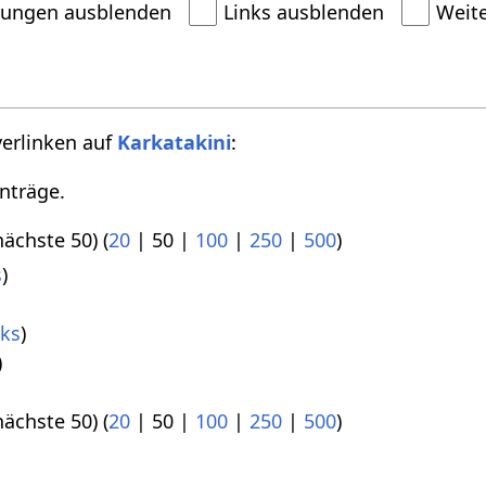
dungen ausblenden
Links ausblenden
Weit
verlinken auf
Karkatakini
:
nträge.
nächste 50
) (
20
|
50
|
100
|
250
|
500
)
s
)
nks
)
)
nächste 50
) (
20
|
50
|
100
|
250
|
500
)