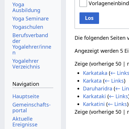
Vorlageneinbin
Yoga
Ausbildung
Los
Yoga Seminare
Yogaschulen
Berufsverband
Die folgenden Seiten 
der
Yogalehrer/inne
Angezeigt werden 5 Ei
n
Yogalehrer
Zeige (
vorherige 50
|
Verzeichnis
Karkataka
(
← Link
Karkata
(
← Links
)
Navigation
Daruharidra
(
← Li
Hauptseite
Karkataki
(
← Links
Karkatini
(
← Links
)
Gemeinschafts­
portal
Zeige (
vorherige 50
|
Aktuelle
Ereignisse