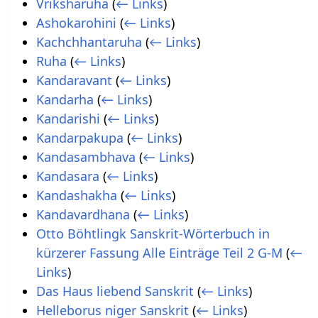
Vriksharuha
(
← Links
)
Ashokarohini
(
← Links
)
Kachchhantaruha
(
← Links
)
Ruha
(
← Links
)
Kandaravant
(
← Links
)
Kandarha
(
← Links
)
Kandarishi
(
← Links
)
Kandarpakupa
(
← Links
)
Kandasambhava
(
← Links
)
Kandasara
(
← Links
)
Kandashakha
(
← Links
)
Kandavardhana
(
← Links
)
Otto Böhtlingk Sanskrit-Wörterbuch in
kürzerer Fassung Alle Einträge Teil 2 G-M
(
←
Links
)
Das Haus liebend Sanskrit
(
← Links
)
Helleborus niger Sanskrit
(
← Links
)