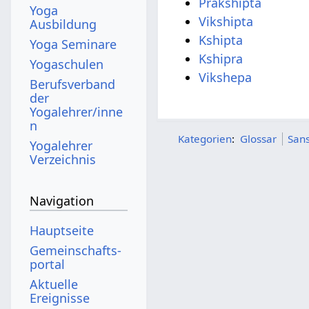
Prakshipta
Yoga
Vikshipta
Ausbildung
Kshipta
Yoga Seminare
Kshipra
Yogaschulen
Vikshepa
Berufsverband
der
Yogalehrer/inne
n
Kategorien
:
Glossar
Sans
Yogalehrer
Verzeichnis
Navigation
Hauptseite
Gemeinschafts­
portal
Aktuelle
Ereignisse