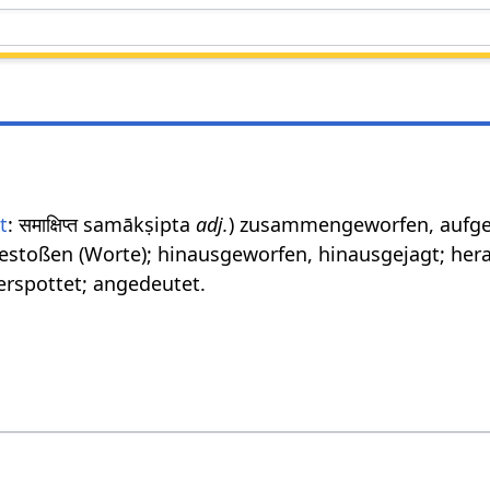
t
: समाक्षिप्त samākṣipta
adj.
) zusammengeworfen, aufgehä
sgestoßen (Worte); hinausgeworfen, hinausgejagt; h
erspottet; angedeutet.