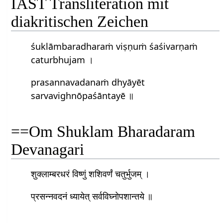
IAST Transliteration mit
diakritischen Zeichen
śuklāmbaradharaṁ viṣṇuṁ śaśivarṇaṁ
caturbhujam ।
prasannavadanaṁ dhyāyēt
sarvavighnōpaśāntayē ॥
==Om Shuklam Bharadaram
Devanagari
शुक्लाम्बरधरं विष्णुं शशिवर्णं चतुर्भुजम् ।
प्रसन्नवदनं ध्यायेत् सर्वविघ्नोपशान्तये ॥