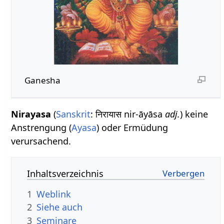
Ganesha
Nirayasa
(
Sanskrit
: निरायास nir-āyāsa
adj.
) keine
Anstrengung (
Ayasa
) oder Ermüdung
verursachend.
Inhaltsverzeichnis
1
Weblink
2
Siehe auch
3
Seminare