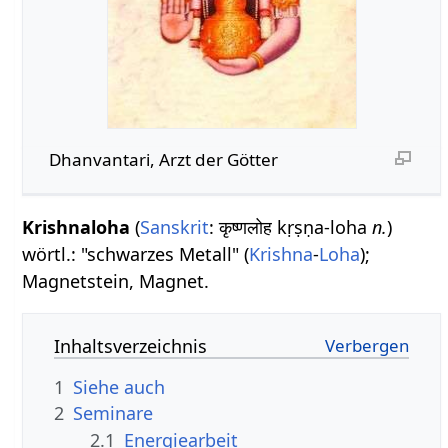
Dhanvantari, Arzt der Götter
Krishnaloha
(
Sanskrit
: कृष्णलोह kṛṣṇa-loha
n.
)
wörtl.: "schwarzes Metall" (
Krishna
-
Loha
);
Magnetstein, Magnet.
Inhaltsverzeichnis
1
Siehe auch
2
Seminare
2.1
Energiearbeit