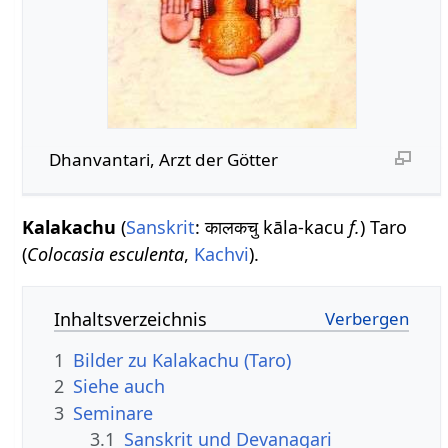
Dhanvantari, Arzt der Götter
Kalakachu
(
Sanskrit
: कालकचु kāla-kacu
f.
) Taro
(
Colocasia esculenta
,
Kachvi
).
Inhaltsverzeichnis
1
Bilder zu Kalakachu (Taro)
2
Siehe auch
3
Seminare
3.1
Sanskrit und Devanagari