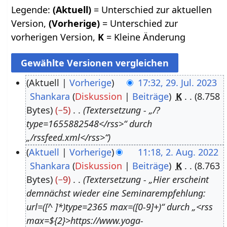
Legende:
(Aktuell)
= Unterschied zur aktuellen
Version,
(Vorherige)
= Unterschied zur
vorherigen Version,
K
= Kleine Änderung
Aktuell
Vorherige
17:32, 29. Jul. 2023
Shankara
Diskussion
Beiträge
K
8.758
2
Bytes
−5
Textersetzung - „/?
9
type=1655882548</rss>“ durch
.
„/rssfeed.xml</rss>“
J
Aktuell
Vorherige
11:18, 2. Aug. 2022
u
Shankara
Diskussion
Beiträge
K
8.763
2
l
Bytes
−9
Textersetzung - „Hier erscheint
.
i
demnächst wieder eine Seminarempfehlung:
A
2
url=([^ ]*)type=2365 max=([0-9]+)“ durch „<rss
u
0
max=${2}>https://www.yoga-
g
2