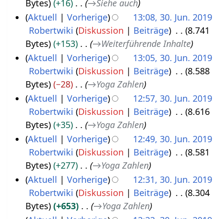
Bytes
+16
→
Siehe auch
0
a
Aktuell
Vorherige
13:08, 30. Jun. 2019
.
r
Robertwiki
Diskussion
Beiträge
8.741
J
2
Bytes
+153
→
Weiterführende Inhalte
u
0
Aktuell
Vorherige
13:05, 30. Jun. 2019
n
2
Robertwiki
Diskussion
Beiträge
8.588
i
2
Bytes
−28
→
Yoga Zahlen
2
Aktuell
Vorherige
12:57, 30. Jun. 2019
0
Robertwiki
Diskussion
Beiträge
8.616
1
Bytes
+35
→
Yoga Zahlen
9
Aktuell
Vorherige
12:49, 30. Jun. 2019
Robertwiki
Diskussion
Beiträge
8.581
Bytes
+277
→
Yoga Zahlen
Aktuell
Vorherige
12:31, 30. Jun. 2019
Robertwiki
Diskussion
Beiträge
8.304
Bytes
+653
→
Yoga Zahlen