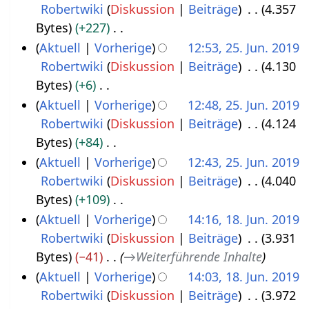
a
e
Robertwiki
Diskussion
Beiträge
4.357
u
e
r
i
Bytes
+227
n
n
b
n
K
Aktuell
Vorherige
12:53, 25. Jun. 2019
g
f
e
e
e
Robertwiki
Diskussion
Beiträge
4.130
a
i
B
i
Bytes
+6
s
t
e
n
K
Aktuell
Vorherige
12:48, 25. Jun. 2019
s
u
a
e
e
Robertwiki
Diskussion
Beiträge
4.124
u
n
r
B
i
Bytes
+84
n
g
b
e
n
K
Aktuell
Vorherige
12:43, 25. Jun. 2019
g
s
e
a
e
e
Robertwiki
Diskussion
Beiträge
4.040
z
i
r
B
i
Bytes
+109
u
t
b
e
n
K
Aktuell
Vorherige
14:16, 18. Jun. 2019
s
u
e
a
e
e
Robertwiki
Diskussion
Beiträge
3.931
1
a
n
i
r
B
i
Bytes
−41
→
Weiterführende Inhalte
8
m
g
t
b
e
n
Aktuell
Vorherige
14:03, 18. Jun. 2019
.
m
s
u
e
a
e
Robertwiki
Diskussion
Beiträge
3.972
J
e
z
n
i
r