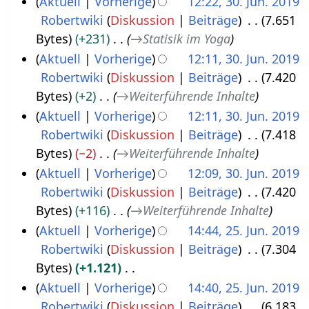
Aktuell
Vorherige
12:22, 30. Jun. 2019
Robertwiki
Diskussion
Beiträge
7.651
Bytes
+231
→
Statisik im Yoga
Aktuell
Vorherige
12:11, 30. Jun. 2019
Robertwiki
Diskussion
Beiträge
7.420
Bytes
+2
→
Weiterführende Inhalte
Aktuell
Vorherige
12:11, 30. Jun. 2019
Robertwiki
Diskussion
Beiträge
7.418
Bytes
−2
→
Weiterführende Inhalte
Aktuell
Vorherige
12:09, 30. Jun. 2019
Robertwiki
Diskussion
Beiträge
7.420
Bytes
+116
→
Weiterführende Inhalte
Aktuell
Vorherige
14:44, 25. Jun. 2019
Robertwiki
Diskussion
Beiträge
7.304
2
Bytes
+1.121
5
K
Aktuell
Vorherige
14:40, 25. Jun. 2019
.
e
Robertwiki
Diskussion
Beiträge
6.183