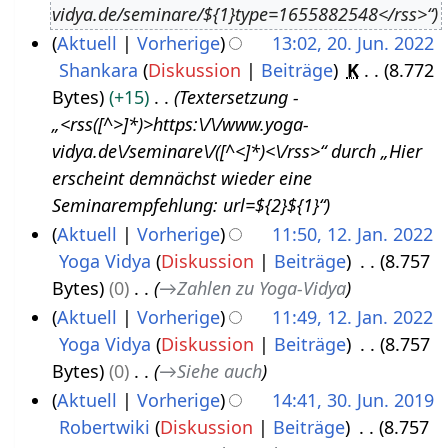
vidya.de/seminare/${1}type=1655882548</rss>“
u
3
Aktuell
Vorherige
13:02, 20. Jun. 2022
s
Shankara
Diskussion
Beiträge
K
8.772
2
t
Bytes
+15
Textersetzung -
0
2
„<rss([^>]*)>https:\/\/www.yoga-
.
0
vidya.de\/seminare\/([^<]*)<\/rss>“ durch „Hier
J
2
erscheint demnächst wieder eine
u
2
Seminarempfehlung: url=${2}${1}“
n
Aktuell
Vorherige
11:50, 12. Jan. 2022
i
Yoga Vidya
Diskussion
Beiträge
8.757
1
2
Bytes
0
→
Zahlen zu Yoga-Vidya
2
0
Aktuell
Vorherige
11:49, 12. Jan. 2022
.
2
Yoga Vidya
Diskussion
Beiträge
8.757
J
2
Bytes
0
→
Siehe auch
a
Aktuell
Vorherige
14:41, 30. Jun. 2019
n
Robertwiki
Diskussion
Beiträge
8.757
3
u