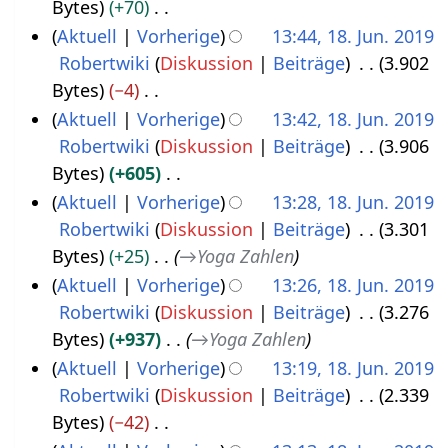
B
Bytes
+70
u
n
u
g
t
b
e
K
Aktuell
Vorherige
13:44, 18. Jun. 2019
n
f
s
s
u
e
a
e
Robertwiki
Diskussion
Beiträge
3.902
i
a
a
z
n
i
r
i
Bytes
−4
2
s
m
u
g
t
b
n
K
Aktuell
Vorherige
13:42, 18. Jun. 2019
0
s
m
s
s
u
e
e
e
Robertwiki
Diskussion
Beiträge
3.906
1
u
e
a
z
n
i
B
i
Bytes
+605
n
9
n
m
u
g
t
e
n
K
Aktuell
Vorherige
13:28, 18. Jun. 2019
g
f
m
s
s
u
a
e
e
Robertwiki
Diskussion
Beiträge
3.301
a
e
a
z
n
r
B
i
Bytes
+25
→
Yoga Zahlen
s
n
m
u
g
b
e
n
Aktuell
Vorherige
13:26, 18. Jun. 2019
s
f
m
s
s
e
a
e
Robertwiki
Diskussion
Beiträge
3.276
u
a
e
a
z
i
r
B
Bytes
+937
→
Yoga Zahlen
n
s
n
m
u
t
b
e
Aktuell
Vorherige
13:19, 18. Jun. 2019
g
s
f
m
s
u
e
a
Robertwiki
Diskussion
Beiträge
2.339
u
a
e
a
n
i
r
Bytes
−42
n
s
n
m
g
t
b
K