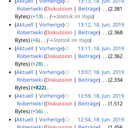
Aktuell
Vorherige
13:13, 18. Jun. 2019
g
s
f
m
s
u
e
e
Robertwiki
Diskussion
Beiträge
2.381
u
a
e
z
n
i
i
Bytes
+13
→
Statisik im Yoga
n
s
n
u
g
t
n
Aktuell
Vorherige
13:12, 18. Jun. 2019
g
s
f
s
s
u
e
Robertwiki
Diskussion
Beiträge
2.368
u
a
a
z
n
B
Bytes
+6
→
Statisik im Yoga
n
s
m
u
g
e
Aktuell
Vorherige
13:11, 18. Jun. 2019
g
s
m
s
s
a
Robertwiki
Diskussion
Beiträge
2.362
u
e
a
z
r
Bytes
+28
n
n
m
u
b
K
Aktuell
Vorherige
13:07, 18. Jun. 2019
g
f
m
s
e
e
Robertwiki
Diskussion
Beiträge
2.334
a
e
a
i
i
Bytes
+822
s
n
m
t
n
K
Aktuell
Vorherige
12:59, 18. Jun. 2019
s
f
m
u
e
e
Robertwiki
Diskussion
Beiträge
1.512
u
a
e
n
B
i
Bytes
+56
n
s
n
g
e
n
K
Aktuell
Vorherige
12:54, 18. Jun. 2019
g
s
f
s
a
e
e
Robertwiki
Diskussion
Beiträge
1.456