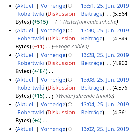
u
g
t
e
Aktuell
Vorherige
13:51, 25. Jun. 2019
s
s
u
a
Robertwiki
Diskussion
Beiträge
5.364
a
z
n
r
Bytes
+515
→
Weiterführende Inhalte
m
u
g
b
Aktuell
Vorherige
13:30, 25. Jun. 2019
m
s
s
e
Robertwiki
Diskussion
Beiträge
4.849
e
a
z
i
Bytes
−11
→
Yoga Zahlen
n
m
u
t
Aktuell
Vorherige
13:28, 25. Jun. 2019
f
m
s
u
Robertwiki
Diskussion
Beiträge
4.860
a
e
a
n
Bytes
+484
s
n
m
g
K
Aktuell
Vorherige
13:08, 25. Jun. 2019
s
f
m
s
e
Robertwiki
Diskussion
Beiträge
4.376
u
a
e
z
i
Bytes
+15
→
Weiterführende Inhalte
n
s
n
u
n
Aktuell
Vorherige
13:04, 25. Jun. 2019
g
s
f
s
e
Robertwiki
Diskussion
Beiträge
4.361
u
a
a
B
Bytes
+4
n
s
m
e
K
Aktuell
Vorherige
13:02, 25. Jun. 2019
g
s
m