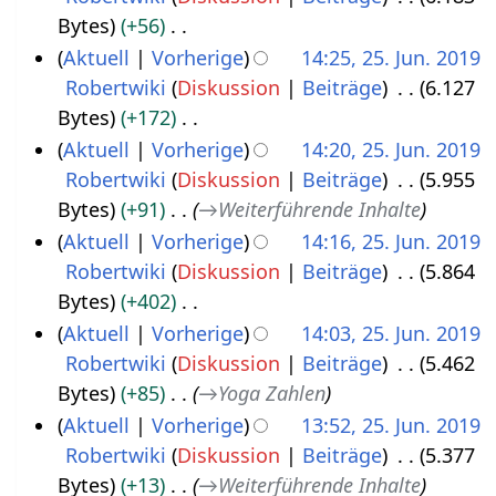
J
i
Bytes
+56
u
n
K
Aktuell
Vorherige
14:25, 25. Jun. 2019
n
e
e
Robertwiki
Diskussion
Beiträge
6.127
i
B
i
Bytes
+172
2
e
n
K
Aktuell
Vorherige
14:20, 25. Jun. 2019
0
a
e
e
Robertwiki
Diskussion
Beiträge
5.955
1
r
B
i
Bytes
+91
→
Weiterführende Inhalte
9
b
e
n
Aktuell
Vorherige
14:16, 25. Jun. 2019
e
a
e
Robertwiki
Diskussion
Beiträge
5.864
i
r
B
Bytes
+402
t
b
e
K
Aktuell
Vorherige
14:03, 25. Jun. 2019
u
e
a
e
Robertwiki
Diskussion
Beiträge
5.462
n
i
r
i
Bytes
+85
→
Yoga Zahlen
g
t
b
n
Aktuell
Vorherige
13:52, 25. Jun. 2019
s
u
e
e
Robertwiki
Diskussion
Beiträge
5.377
z
n
i
B
Bytes
+13
→
Weiterführende Inhalte