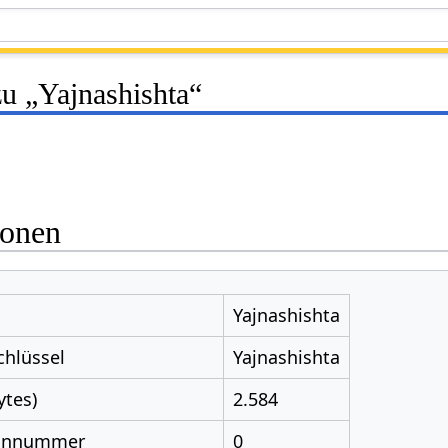
zu „Yajnashishta“
ionen
Yajnashishta
chlüssel
Yajnashishta
ytes)
2.584
nnnummer
0