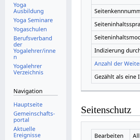
Yoga
Ausbildung
Seitenkennnum
Yoga Seminare
Seiteninhaltsspr
Yogaschulen
Seiteninhaltsmod
Berufsverband
der
Indizierung dur
Yogalehrer/inne
n
Anzahl der Weiter
Yogalehrer
Verzeichnis
Gezählt als eine 
Navigation
Hauptseite
Seitenschutz
Gemeinschafts­
portal
Aktuelle
Ereignisse
Bearbeiten
Al