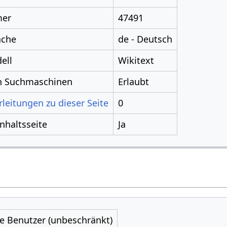
mer
47491
ache
de - Deutsch
ell
Wikitext
ch Suchmaschinen
Erlaubt
leitungen zu dieser Seite
0
Inhaltsseite
Ja
le Benutzer (unbeschränkt)