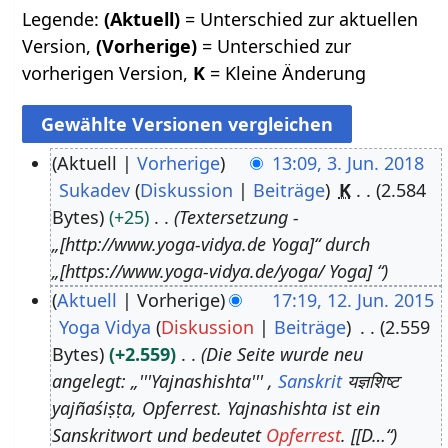
Legende:
(Aktuell)
= Unterschied zur aktuellen
Version,
(Vorherige)
= Unterschied zur
vorherigen Version,
K
= Kleine Änderung
Aktuell
Vorherige
13:09, 3. Jun. 2018
Sukadev
Diskussion
Beiträge
K
2.584
3
Bytes
+25
Textersetzung -
.
„[http://www.yoga-vidya.de Yoga]“ durch
J
„[https://www.yoga-vidya.de/yoga/ Yoga] “
u
Aktuell
Vorherige
17:19, 12. Jun. 2015
n
Yoga Vidya
Diskussion
Beiträge
2.559
1
i
Bytes
+2.559
Die Seite wurde neu
2
2
angelegt: „'''Yajnashishta''' ,
Sanskrit
यज्ञशिष्ट
.
0
yajñaśiṣṭa, Opferrest. Yajnashishta ist ein
J
1
Sanskritwort und bedeutet
Opferrest
. [[D…“
u
8