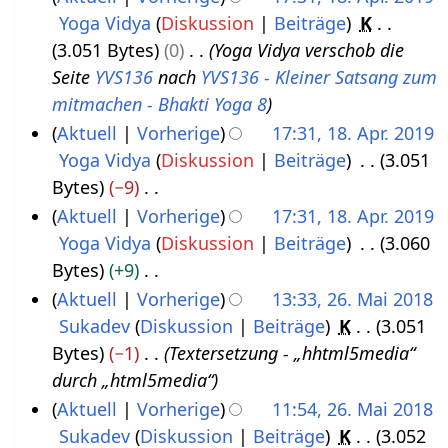
r
9
a
Yoga Vidya
Diskussion
Beiträge
K
1
i
r
3.051 Bytes
0
Yoga Vidya verschob die
8
l
b
Seite
YVS136
nach
YVS136 - Kleiner Satsang zum
.
2
e
mitmachen - Bhakti Yoga 8
A
0
i
Aktuell
Vorherige
17:31, 18. Apr. 2019
p
1
t
Yoga Vidya
Diskussion
Beiträge
3.051
r
9
u
Bytes
−9
i
n
K
Aktuell
Vorherige
17:31, 18. Apr. 2019
l
g
e
Yoga Vidya
Diskussion
Beiträge
3.060
2
s
i
Bytes
+9
0
z
n
K
Aktuell
Vorherige
13:33, 26. Mai 2018
1
u
e
e
Sukadev
Diskussion
Beiträge
K
3.051
2
9
s
B
i
Bytes
−1
Textersetzung - „hhtml5media“
6
a
e
n
durch „html5media“
.
m
a
e
Aktuell
Vorherige
11:54, 26. Mai 2018
M
m
r
B
Sukadev
Diskussion
Beiträge
K
3.052
a