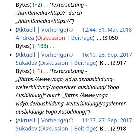
e
b
e
Bytes
+2
Textersetzung -
i
n
e
a
„html5media>http://“ durch
2
f
i
r
„hhtml5media>https://“
0
a
t
b
Aktuell
Vorherige
12:44, 31. Mär. 2018
1
s
u
e
Andrea
Diskussion
Beiträge
3.050
3
8
s
n
i
Bytes
+133
1
u
g
t
K
Aktuell
Vorherige
16:10, 28. Sep. 2017
.
n
s
u
e
Sukadev
Diskussion
Beiträge
K
2.917
2
M
g
z
n
i
Bytes
−1
Textersetzung -
8
ä
u
g
n
„[[https://www.yoga-vidya.de/ausbildung-
.
r
s
s
e
weiterbildung/yogalehrer-ausbildung/ Yoga
S
z
a
z
B
Ausbildung]“ durch „[https://www.yoga-
e
2
m
u
e
vidya.de/ausbildung-weiterbildung/yogalehrer-
p
0
m
s
a
ausbildung/ Yoga Ausbildung]“
t
1
e
a
r
Aktuell
Vorherige
11:37, 27. Sep. 2017
e
8
n
m
b
Sukadev
Diskussion
Beiträge
K
2.918
2
m
f
m
e