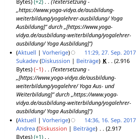
Bytes
+2
Textersetzung -
7
b
a
e
i
„https://www.yoga-vidya.de/ausbildung-
.
e
s
n
t
weiterbildung/yogalehrer-ausbildung/ Yoga
S
r
s
f
u
Ausbildung]“ durch „[https://www.yoga-
e
2
u
a
n
vidya.de/ausbildung-weiterbildung/yogalehrer-
p
0
n
s
g
ausbildung/ Yoga Ausbildung]“
t
g
1
s
s
Aktuell
Vorherige
11:29, 27. Sep. 2017
e
7
u
z
Sukadev
Diskussion
Beiträge
K
2.916
m
n
u
Bytes
−1
Textersetzung -
b
g
s
„[https://www.yoga-vidya.de/ausbildung-
e
a
weiterbildung/yogalehre/ Yoga Aus- und
r
m
Weiterbildung]“ durch „https://www.yoga-
2
m
vidya.de/ausbildung-weiterbildung/yogalehrer-
0
e
ausbildung/ Yoga Ausbildung]“
1
n
Aktuell
Vorherige
14:36, 16. Sep. 2017
7
f
Andrea
Diskussion
Beiträge
2.917
1
a
Bytes
+1
6