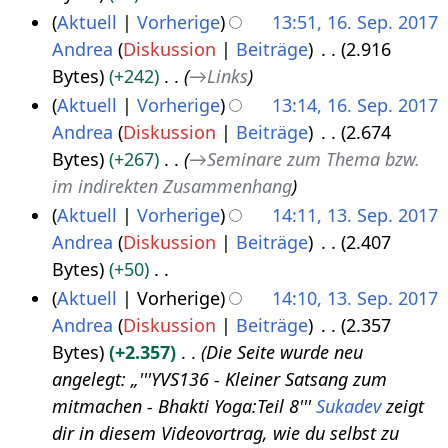
s
K
Aktuell
Vorherige
13:51, 16. Sep. 2017
.
s
e
Andrea
Diskussion
Beiträge
2.916
S
u
i
Bytes
+242
→
Links
e
n
n
Aktuell
Vorherige
13:14, 16. Sep. 2017
p
g
e
Andrea
Diskussion
Beiträge
2.674
t
B
Bytes
+267
→
Seminare zum Thema bzw.
e
e
im indirekten Zusammenhang
m
a
Aktuell
Vorherige
14:11, 13. Sep. 2017
b
r
Andrea
Diskussion
Beiträge
2.407
1
e
b
Bytes
+50
3
r
e
K
Aktuell
Vorherige
14:10, 13. Sep. 2017
.
2
i
e
Andrea
Diskussion
Beiträge
2.357
S
0
t
i
Bytes
+2.357
Die Seite wurde neu
e
1
u
n
angelegt: „'''YVS136 - Kleiner Satsang zum
p
7
n
e
mitmachen - Bhakti Yoga:Teil 8'''
Sukadev
zeigt
t
g
B
dir in diesem Videovortrag, wie du selbst zu
e