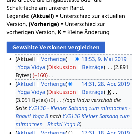
Schaltfläche am unteren Rand.
Legende:
(Aktuell)
= Unterschied zur aktuellen
Version,
(Vorherige)
= Unterschied zur
vorherigen Version,
K
= Kleine Änderung
Aktuell
Vorherige
18:53, 9. Mai 2019
Yoga Vidya
Diskussion
Beiträge
2.891
9
Bytes
−160
.
K
Aktuell
Vorherige
14:31, 28. Apr. 2019
M
e
Yoga Vidya
Diskussion
Beiträge
K
2
a
i
3.051 Bytes
0
Yoga Vidya verschob die
8
i
n
Seite
YVS136 - Kleiner Satsang zum mitmachen -
.
2
e
Bhakti Yoga 8
nach
YVS136 Kleiner Satsang zum
A
0
B
mitmachen - Bhakti Yoga 8
p
1
e
Aktuell
Vorherige
17:31, 18. Apr. 2019