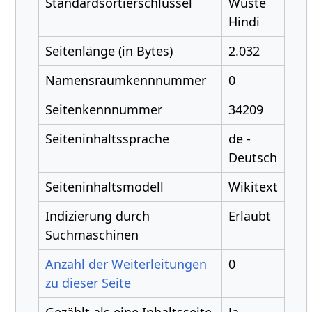
Standardsortierschlüssel
Wüste
Hindi
Seitenlänge (in Bytes)
2.032
Namensraumkennnummer
0
Seitenkennnummer
34209
Seiteninhaltssprache
de -
Deutsch
Seiteninhaltsmodell
Wikitext
Indizierung durch
Erlaubt
Suchmaschinen
Anzahl der Weiterleitungen
0
zu dieser Seite
Gezählt als eine Inhaltsseite
Ja