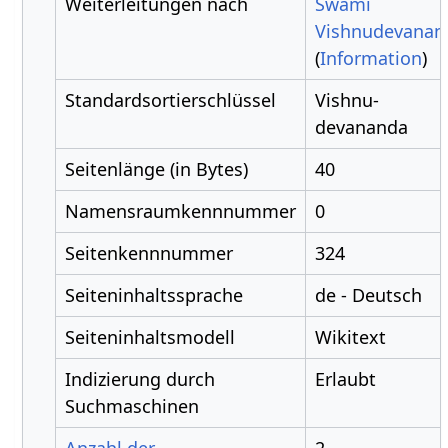
Weiterleitungen nach
Swami
Vishnudevanan
(
Information
)
Standardsortierschlüssel
Vishnu-
devananda
Seitenlänge (in Bytes)
40
Namensraumkennnummer
0
Seitenkennnummer
324
Seiteninhaltssprache
de - Deutsch
Seiteninhaltsmodell
Wikitext
Indizierung durch
Erlaubt
Suchmaschinen
Anzahl der
2