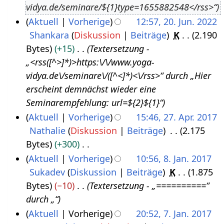
vidya.de/seminare/${1}type=1655882548</rss>“
u
3
Aktuell
Vorherige
12:57, 20. Jun. 2022
s
Shankara
Diskussion
Beiträge
K
2.190
2
t
Bytes
+15
Textersetzung -
0
2
„<rss([^>]*)>https:\/\/www.yoga-
.
0
vidya.de\/seminare\/([^<]*)<\/rss>“ durch „Hier
J
2
erscheint demnächst wieder eine
u
2
Seminarempfehlung: url=${2}${1}“
n
Aktuell
Vorherige
15:46, 27. Apr. 2017
i
Nathalie
Diskussion
Beiträge
2.175
2
2
Bytes
+300
7
0
K
Aktuell
Vorherige
10:56, 8. Jan. 2017
.
2
e
Sukadev
Diskussion
Beiträge
K
1.875
8
A
2
i
Bytes
−10
Textersetzung - „==========“
.
p
n
durch „“
J
r
e
Aktuell
Vorherige
20:52, 7. Jan. 2017
a
i