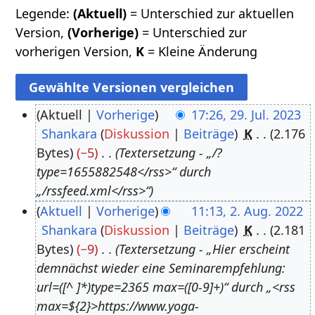
Legende:
(Aktuell)
= Unterschied zur aktuellen
Version,
(Vorherige)
= Unterschied zur
vorherigen Version,
K
= Kleine Änderung
Aktuell
Vorherige
17:26, 29. Jul. 2023
Shankara
Diskussion
Beiträge
K
2.176
2
Bytes
−5
Textersetzung - „/?
9
type=1655882548</rss>“ durch
.
„/rssfeed.xml</rss>“
J
Aktuell
Vorherige
11:13, 2. Aug. 2022
u
Shankara
Diskussion
Beiträge
K
2.181
2
l
Bytes
−9
Textersetzung - „Hier erscheint
.
i
demnächst wieder eine Seminarempfehlung:
A
2
url=([^ ]*)type=2365 max=([0-9]+)“ durch „<rss
u
0
max=${2}>https://www.yoga-
g
2