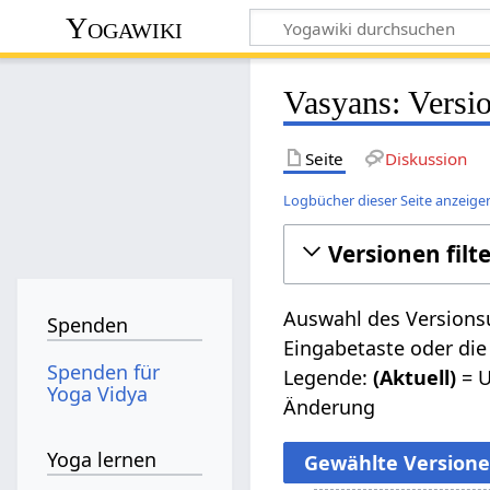
Yogawiki
Vasyans: Versi
Seite
Diskussion
Logbücher dieser Seite anzeige
Versionen filt
Auswahl des Versionsu
Spenden
Eingabetaste oder die
Spenden für
Legende:
(Aktuell)
= U
Yoga Vidya
Änderung
Yoga lernen