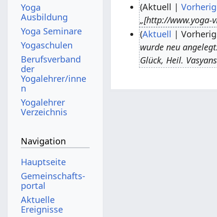
Aktuell
Vorherig
Yoga
Ausbildung
„[http://www.yoga-v
3
Yoga Seminare
Aktuell
Vorherig
.
Yogaschulen
wurde neu angelegt: 
J
2
Berufsverband
Glück, Heil. Vasyans
u
1
der
n
.
Yogalehrer/inne
n
i
F
Yogalehrer
2
e
Verzeichnis
0
b
1
r
Navigation
8
u
a
Hauptseite
r
Gemeinschafts­
2
portal
0
Aktuelle
Ereignisse
1