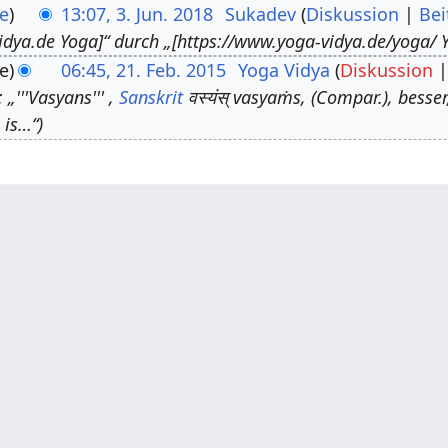
e
13:07, 3. Jun. 2018
Sukadev
Diskussion
Bei
idya.de Yoga]“ durch „[https://www.yoga-vidya.de/yoga/ Y
e
06:45, 21. Feb. 2015
Yoga Vidya
Diskussion
„'''Vasyans''' ,
Sanskrit
वस्यंस् vasyaṁs, (Compar.), besser,
 is…“