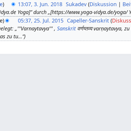
e
13:07, 3. Jun. 2018
Sukadev
Diskussion
Bei
idya.de Yoga]“ durch „[https://www.yoga-vidya.de/yoga/ Y
e
05:37, 25. Jul. 2015
Capeller-Sanskrit
Diskus
legt: „'''Varnaytavya''' ,
Sanskrit
वर्णय्तव्य varṇaytavya, 
as zu tu…“