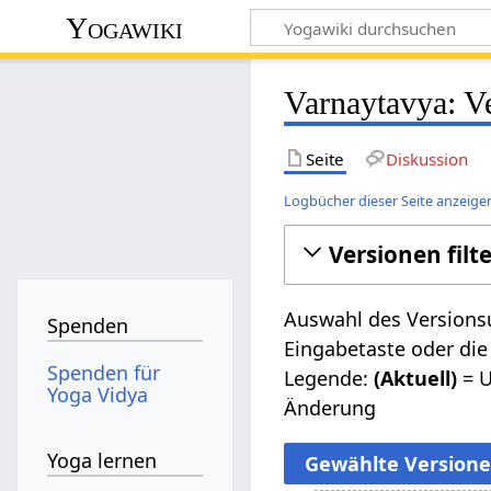
Yogawiki
Varnaytavya: V
Seite
Diskussion
Logbücher dieser Seite anzeige
Versionen filt
Auswahl des Versionsu
Spenden
Eingabetaste oder die
Spenden für
Legende:
(Aktuell)
= U
Yoga Vidya
Änderung
Yoga lernen