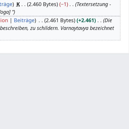
träge
K
2.460 Bytes
−1
Textersetzung -
oga] “
sion
Beiträge
2.461 Bytes
+2.461
Die
zu beschreiben, zu schildern. Varnaytavya bezeichnet