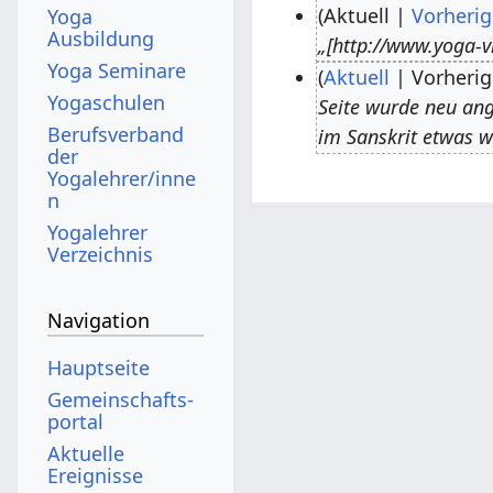
Aktuell
Vorherig
Yoga
Ausbildung
„[http://www.yoga-v
3
Yoga Seminare
Aktuell
Vorherig
.
Yogaschulen
Seite wurde neu ange
J
2
Berufsverband
im Sanskrit etwas w
u
5
der
n
.
Yogalehrer/inne
n
i
J
Yogalehrer
2
u
Verzeichnis
0
l
1
i
Navigation
8
2
0
Hauptseite
1
Gemeinschafts­
5
portal
Aktuelle
Ereignisse