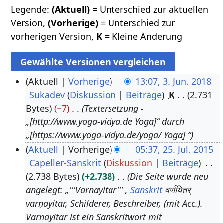
Legende:
(Aktuell)
= Unterschied zur aktuellen
Version,
(Vorherige)
= Unterschied zur
vorherigen Version,
K
= Kleine Änderung
Aktuell
Vorherige
13:07, 3. Jun. 2018
Sukadev
Diskussion
Beiträge
K
2.731
3
Bytes
−7
Textersetzung -
.
„[http://www.yoga-vidya.de Yoga]“ durch
J
„[https://www.yoga-vidya.de/yoga/ Yoga] “
u
Aktuell
Vorherige
05:37, 25. Jul. 2015
n
Capeller-Sanskrit
Diskussion
Beiträge
2
i
2.738 Bytes
+2.738
Die Seite wurde neu
5
2
angelegt: „'''Varnayitar''' ,
Sanskrit
वर्णयितर्
.
0
varṇayitar, Schilderer, Beschreiber, (mit Acc.).
J
1
Varnayitar ist ein Sanskritwort mit
u
8