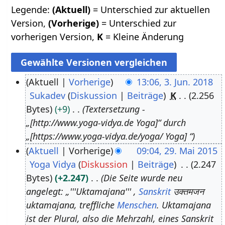
Legende:
(Aktuell)
= Unterschied zur aktuellen
Version,
(Vorherige)
= Unterschied zur
vorherigen Version,
K
= Kleine Änderung
Aktuell
Vorherige
13:06, 3. Jun. 2018
Sukadev
Diskussion
Beiträge
K
2.256
3
Bytes
+9
Textersetzung -
.
„[http://www.yoga-vidya.de Yoga]“ durch
J
„[https://www.yoga-vidya.de/yoga/ Yoga] “
u
Aktuell
Vorherige
09:04, 29. Mai 2015
n
Yoga Vidya
Diskussion
Beiträge
2.247
2
i
Bytes
+2.247
Die Seite wurde neu
9
2
angelegt: „'''Uktamajana''' ,
Sanskrit
उक्तमजन
.
0
uktamajana, treffliche
Menschen
. Uktamajana
M
1
ist der Plural, also die Mehrzahl, eines Sanskrit
a
8