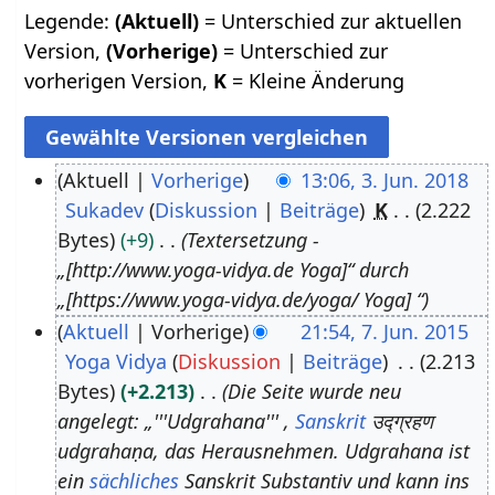
Legende:
(Aktuell)
= Unterschied zur aktuellen
Version,
(Vorherige)
= Unterschied zur
vorherigen Version,
K
= Kleine Änderung
Aktuell
Vorherige
13:06, 3. Jun. 2018
Sukadev
Diskussion
Beiträge
K
2.222
3
Bytes
+9
Textersetzung -
.
„[http://www.yoga-vidya.de Yoga]“ durch
J
„[https://www.yoga-vidya.de/yoga/ Yoga] “
u
Aktuell
Vorherige
21:54, 7. Jun. 2015
n
Yoga Vidya
Diskussion
Beiträge
2.213
7
i
Bytes
+2.213
Die Seite wurde neu
.
2
angelegt: „'''Udgrahana''' ,
Sanskrit
उद्ग्रहण
J
0
udgrahaṇa, das Herausnehmen. Udgrahana ist
u
1
ein
sächliches
Sanskrit Substantiv und kann ins
n
8