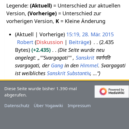
Legende:
(Aktuell)
= Unterschied zur aktuellen
Version,
(Vorherige)
= Unterschied zur
vorherigen Version,
K
= Kleine Änderung
Aktuell
Vorherige
15:19, 28. Mär. 2015
Robert
Diskussion
Beiträge
2.435
2
Bytes
+2.435
Die Seite wurde neu
8
angelegt: „'''Svargagati''' ,
Sanskrit
स्वर्गगति
.
svargagati, der
Gang
in den
Himmel
. Svargagati
M
ist weibliches
Sanskrit
Substantiv
, …“
ä
r
Diese Seite wurde bisher 1.390-mal
z
abgerufen.
2
Datenschutz
Über Yogawiki
Impressum
0
1
5