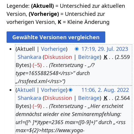
Legende:
(Aktuell)
= Unterschied zur aktuellen
Version,
(Vorherige)
= Unterschied zur
vorherigen Version,
K
= Kleine Änderung
Aktuell
Vorherige
17:19, 29. Jul. 2023
Shankara
Diskussion
Beiträge
K
2.559
2
Bytes
−5
Textersetzung - „/?
9
type=1655882548</rss>“ durch
.
„/rssfeed.xml</rss>“
J
Aktuell
Vorherige
11:06, 2. Aug. 2022
u
Shankara
Diskussion
Beiträge
K
2.564
2
l
Bytes
−9
Textersetzung - „Hier erscheint
.
i
demnächst wieder eine Seminarempfehlung:
A
2
url=([^ ]*)type=2365 max=([0-9]+)“ durch „<rss
u
0
max=${2}>https://www.yoga-
g
2