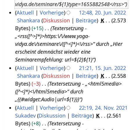
vidya.de/seminare/${1}type=1655882548</rss>“
u
3
Aktuell
Vorherige
12:48, 20. Jun. 2022
s
Shankara
Diskussion
Beiträge
K
2.573
2
t
Bytes
+15
Textersetzung -
0
2
„<rss([^>]*)>https:\/\/www.yoga-
.
0
vidya.de\/seminare\/([^<]*)<\/rss>“ durch „Hier
J
2
erscheint demnächst wieder eine
u
2
Seminarempfehlung: url=${2}${1}“
n
Aktuell
Vorherige
21:21, 15. Jun. 2022
i
Shankara
Diskussion
Beiträge
K
2.558
1
2
Bytes
−3
Textersetzung - „<html5media>
5
0
([^<]*)<\/html5media>“ durch
.
2
„{{#widget:Audio|url=${1}}}“
J
2
Aktuell
Vorherige
22:19, 24. Nov. 2021
u
Sukadev
Diskussion
Beiträge
K
2.561
2
n
Bytes
+8
Textersetzung -
4
i