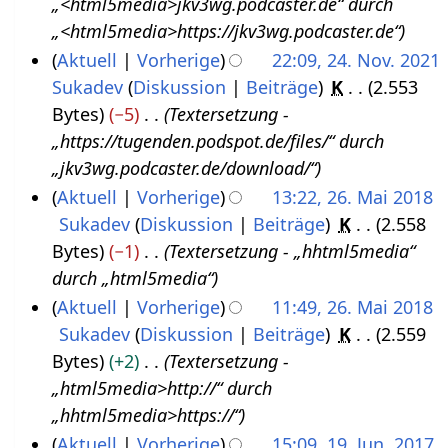
„<html5media>jkv3wg.podcaster.de“ durch
.
2
„<html5media>https://jkv3wg.podcaster.de“
N
0
Aktuell
Vorherige
22:09, 24. Nov. 2021
o
2
Sukadev
Diskussion
Beiträge
K
2.553
v
2
Bytes
−5
Textersetzung -
e
„https://tugenden.podspot.de/files/“ durch
m
„jkv3wg.podcaster.de/download/“
b
Aktuell
Vorherige
13:22, 26. Mai 2018
e
Sukadev
Diskussion
Beiträge
K
2.558
2
r
Bytes
−1
Textersetzung - „hhtml5media“
6
2
durch „html5media“
.
0
Aktuell
Vorherige
11:49, 26. Mai 2018
M
2
Sukadev
Diskussion
Beiträge
K
2.559
a
1
Bytes
+2
Textersetzung -
i
„html5media>http://“ durch
2
„hhtml5media>https://“
0
Aktuell
Vorherige
15:09, 19. Jun. 2017