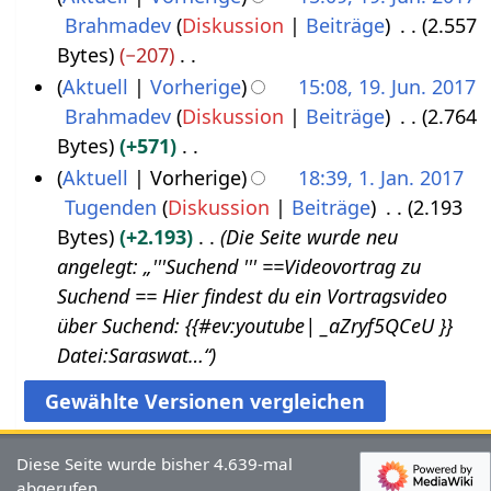
1
Brahmadev
Diskussion
Beiträge
2.557
1
8
Bytes
−207
9
K
Aktuell
Vorherige
15:08, 19. Jun. 2017
.
e
Brahmadev
Diskussion
Beiträge
2.764
J
i
Bytes
+571
u
n
K
Aktuell
Vorherige
18:39, 1. Jan. 2017
n
e
e
Tugenden
Diskussion
Beiträge
2.193
1
i
B
i
Bytes
+2.193
Die Seite wurde neu
.
2
e
n
angelegt: „'''Suchend‏‎ ''' ==Videovortrag zu
J
0
a
e
Suchend‏‎ == Hier findest du ein Vortragsvideo
a
1
r
B
über Suchend‏‎: {{#ev:youtube| _aZryf5QCeU }}
n
7
b
e
Datei:Saraswat…“
u
e
a
a
i
r
r
t
b
2
Diese Seite wurde bisher 4.639-mal
u
e
0
abgerufen.