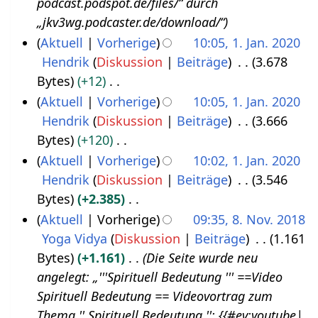
podcast.podspot.de/files/“ durch
.
2
„jkv3wg.podcaster.de/download/“
N
0
Aktuell
Vorherige
10:05, 1. Jan. 2020
o
2
Hendrik
Diskussion
Beiträge
3.678
1
v
2
Bytes
+12
.
e
K
Aktuell
Vorherige
10:05, 1. Jan. 2020
J
m
e
Hendrik
Diskussion
Beiträge
3.666
a
b
i
Bytes
+120
n
e
n
K
Aktuell
Vorherige
10:02, 1. Jan. 2020
u
r
e
e
Hendrik
Diskussion
Beiträge
3.546
a
2
B
i
Bytes
+2.385
r
0
e
n
K
Aktuell
Vorherige
09:35, 8. Nov. 2018
2
2
a
e
e
Yoga Vidya
Diskussion
Beiträge
1.161
8
0
1
r
B
i
Bytes
+1.161
Die Seite wurde neu
.
2
b
e
n
angelegt: „'''Spirituell Bedeutung ''' ==Video
N
0
e
a
e
Spirituell Bedeutung == Videovortrag zum
o
i
r
B
Thema '' Spirituell Bedeutung '': {{#ev:youtube|