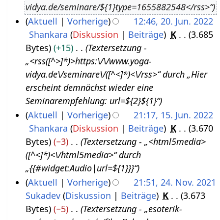
vidya.de/seminare/${1}type=1655882548</rss>“
u
3
Aktuell
Vorherige
12:46, 20. Jun. 2022
s
Shankara
Diskussion
Beiträge
K
3.685
2
t
Bytes
+15
Textersetzung -
0
2
„<rss([^>]*)>https:\/\/www.yoga-
.
0
vidya.de\/seminare\/([^<]*)<\/rss>“ durch „Hier
J
2
erscheint demnächst wieder eine
u
2
Seminarempfehlung: url=${2}${1}“
n
Aktuell
Vorherige
21:17, 15. Jun. 2022
i
Shankara
Diskussion
Beiträge
K
3.670
1
2
Bytes
−3
Textersetzung - „<html5media>
5
0
([^<]*)<\/html5media>“ durch
.
2
„{{#widget:Audio|url=${1}}}“
J
2
Aktuell
Vorherige
21:51, 24. Nov. 2021
u
Sukadev
Diskussion
Beiträge
K
3.673
2
n
Bytes
−5
Textersetzung - „esoterik-
4
i