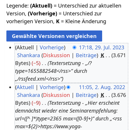
Legende:
(Aktuell)
= Unterschied zur aktuellen
Version,
(Vorherige)
= Unterschied zur
vorherigen Version,
K
= Kleine Änderung
Aktuell
Vorherige
17:18, 29. Jul. 2023
Shankara
Diskussion
Beiträge
K
3.671
2
Bytes
−5
Textersetzung - „/?
9
type=1655882548</rss>“ durch
.
„/rssfeed.xml</rss>“
J
Aktuell
Vorherige
11:05, 2. Aug. 2022
u
Shankara
Diskussion
Beiträge
K
3.676
2
l
Bytes
−9
Textersetzung - „Hier erscheint
.
i
demnächst wieder eine Seminarempfehlung:
A
2
url=([^ ]*)type=2365 max=([0-9]+)“ durch „<rss
u
0
max=${2}>https://www.yoga-
g
2