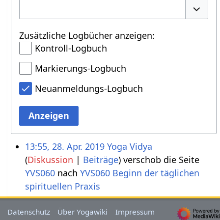
Option
Zusätzliche Logbücher anzeigen:
Kontroll-Logbuch
Markierungs-Logbuch
Neuanmeldungs-Logbuch
Anzeigen
13:55, 28. Apr. 2019
Yoga Vidya
Diskussion
Beiträge
verschob die Seite
YVS060
nach
YVS060 Beginn der täglichen
spirituellen Praxis
Datenschutz
Über Yogawiki
Impressum