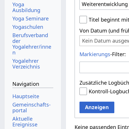
Yoga
Ausbildung
Yoga Seminare
Titel beginnt mi
Yogaschulen
Von Datum (und früh
Berufsverband
Kein Datum ausge
der
Yogalehrer/inne
n
Markierungs
-Filter:
Yogalehrer
Verzeichnis
Zusätzliche Logbüch
Navigation
Kontroll-Logbuc
Hauptseite
Gemeinschafts­
Anzeigen
portal
Aktuelle
Ereignisse
Keine passenden Eint