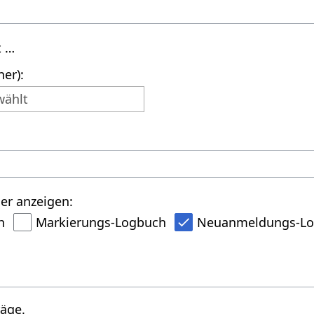
t …
er):
wählt
er anzeigen:
h
Markierungs-Logbuch
Neuanmeldungs-L
räge.