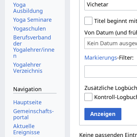
Yoga
Ausbildung
Yoga Seminare
Titel beginnt mi
Yogaschulen
Von Datum (und früh
Berufsverband
Kein Datum ausge
der
Yogalehrer/inne
n
Markierungs
-Filter:
Yogalehrer
Verzeichnis
Zusätzliche Logbüch
Navigation
Kontroll-Logbuc
Hauptseite
Gemeinschafts­
Anzeigen
portal
Aktuelle
Ereignisse
Keine passenden Eint