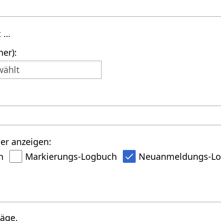
t …
er):
wählt
er anzeigen:
h
Markierungs-Logbuch
Neuanmeldungs-L
räge.