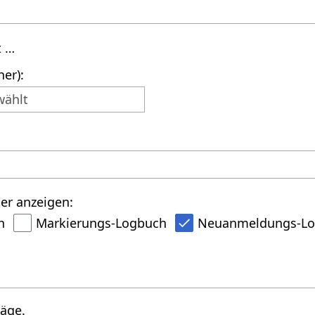
t …
er):
wählt
er anzeigen:
h
Markierungs-Logbuch
Neuanmeldungs-L
räge.