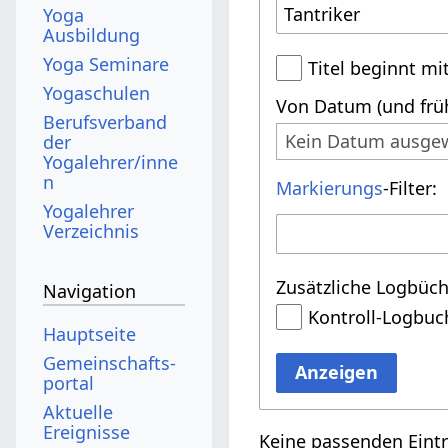
Yoga
Ausbildung
Yoga Seminare
Titel beginnt mi
Yogaschulen
Von Datum (und früh
Berufsverband
Kein Datum ausge
der
Yogalehrer/inne
n
Markierungs
-Filter:
Yogalehrer
Verzeichnis
Zusätzliche Logbüch
Navigation
Kontroll-Logbuc
Hauptseite
Gemeinschafts­
Anzeigen
portal
Aktuelle
Ereignisse
Keine passenden Eint