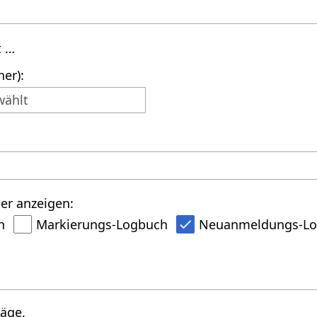
t …
er):
wählt
er anzeigen:
h
Markierungs-Logbuch
Neuanmeldungs-L
räge.