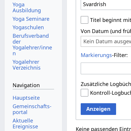
Yoga
Ausbildung
Yoga Seminare
Titel beginnt mi
Yogaschulen
Von Datum (und früh
Berufsverband
Kein Datum ausge
der
Yogalehrer/inne
n
Markierungs
-Filter:
Yogalehrer
Verzeichnis
Zusätzliche Logbüch
Navigation
Kontroll-Logbuc
Hauptseite
Gemeinschafts­
Anzeigen
portal
Aktuelle
Ereignisse
Keine passenden Eint