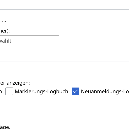
t …
er):
wählt
er anzeigen:
h
Markierungs-Logbuch
Neuanmeldungs-L
räge.