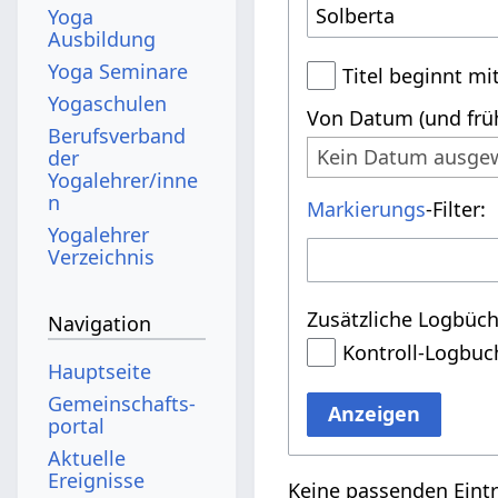
Yoga
Ausbildung
Yoga Seminare
Titel beginnt mi
Yogaschulen
Von Datum (und früh
Berufsverband
Kein Datum ausge
der
Yogalehrer/inne
n
Markierungs
-Filter:
Yogalehrer
Verzeichnis
Zusätzliche Logbüch
Navigation
Kontroll-Logbuc
Hauptseite
Gemeinschafts­
Anzeigen
portal
Aktuelle
Ereignisse
Keine passenden Eint