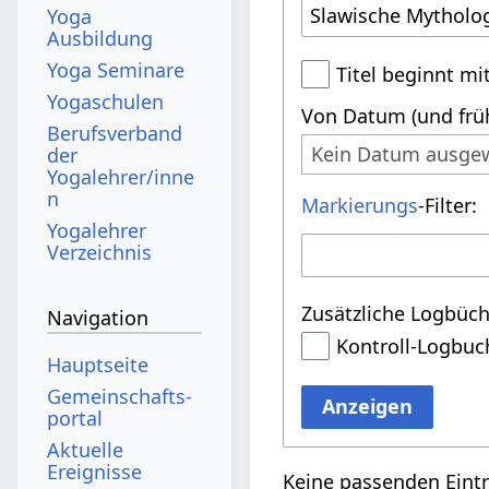
Yoga
Ausbildung
Yoga Seminare
Titel beginnt mi
Yogaschulen
Von Datum (und früh
Berufsverband
Kein Datum ausge
der
Yogalehrer/inne
n
Markierungs
-Filter:
Yogalehrer
Verzeichnis
Zusätzliche Logbüch
Navigation
Kontroll-Logbuc
Hauptseite
Gemeinschafts­
Anzeigen
portal
Aktuelle
Ereignisse
Keine passenden Eint