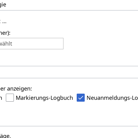
t …
er):
wählt
er anzeigen:
h
Markierungs-Logbuch
Neuanmeldungs-L
räge.