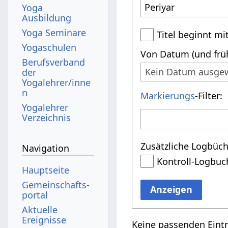
Yoga
Ausbildung
Yoga Seminare
Titel beginnt mi
Yogaschulen
Von Datum (und früh
Berufsverband
Kein Datum ausge
der
Yogalehrer/inne
n
Markierungs
-Filter:
Yogalehrer
Verzeichnis
Zusätzliche Logbüch
Navigation
Kontroll-Logbuc
Hauptseite
Gemeinschafts­
Anzeigen
portal
Aktuelle
Ereignisse
Keine passenden Eint