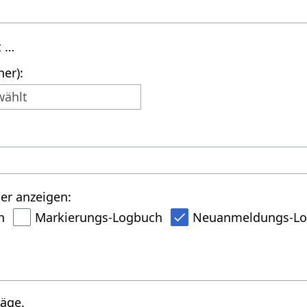
t …
er):
wählt
er anzeigen:
h
Markierungs-Logbuch
Neuanmeldungs-L
räge.