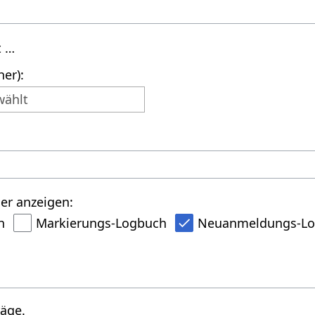
t …
er):
wählt
er anzeigen:
h
Markierungs-Logbuch
Neuanmeldungs-L
räge.