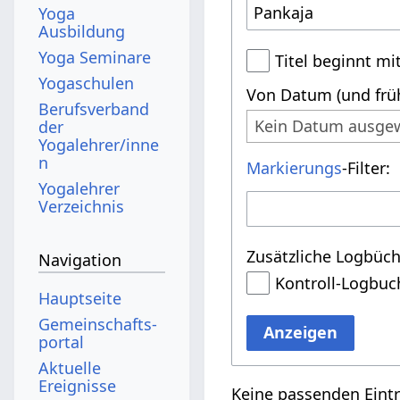
Yoga
Ausbildung
Yoga Seminare
Titel beginnt mi
Yogaschulen
Von Datum (und früh
Berufsverband
Kein Datum ausge
der
Yogalehrer/inne
n
Markierungs
-Filter:
Yogalehrer
Verzeichnis
Zusätzliche Logbüch
Navigation
Kontroll-Logbuc
Hauptseite
Gemeinschafts­
Anzeigen
portal
Aktuelle
Ereignisse
Keine passenden Eint