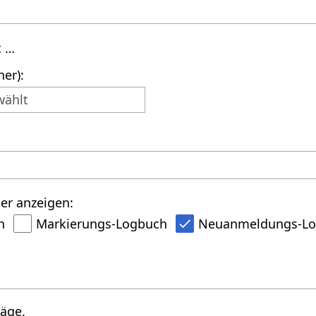
t …
er):
wählt
er anzeigen:
h
Markierungs-Logbuch
Neuanmeldungs-L
räge.