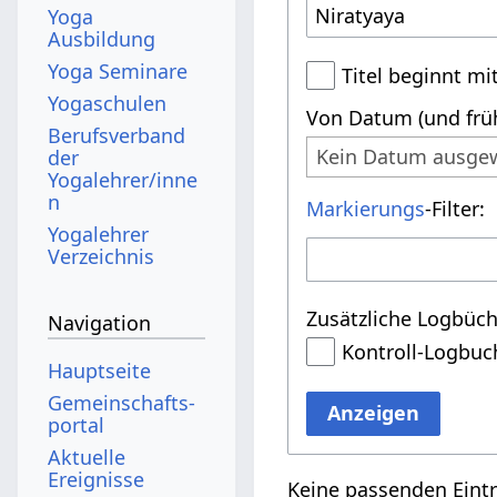
Yoga
Ausbildung
Yoga Seminare
Titel beginnt mi
Yogaschulen
Von Datum (und früh
Berufsverband
Kein Datum ausge
der
Yogalehrer/inne
n
Markierungs
-Filter:
Yogalehrer
Verzeichnis
Zusätzliche Logbüch
Navigation
Kontroll-Logbuc
Hauptseite
Gemeinschafts­
Anzeigen
portal
Aktuelle
Ereignisse
Keine passenden Eint