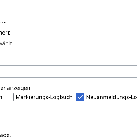
t …
er):
wählt
er anzeigen:
h
Markierungs-Logbuch
Neuanmeldungs-L
räge.