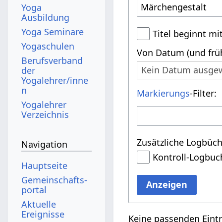
Yoga
Ausbildung
Yoga Seminare
Titel beginnt mi
Yogaschulen
Von Datum (und früh
Berufsverband
Kein Datum ausge
der
Yogalehrer/inne
n
Markierungs
-Filter:
Yogalehrer
Verzeichnis
Zusätzliche Logbüch
Navigation
Kontroll-Logbuc
Hauptseite
Gemeinschafts­
Anzeigen
portal
Aktuelle
Ereignisse
Keine passenden Eint