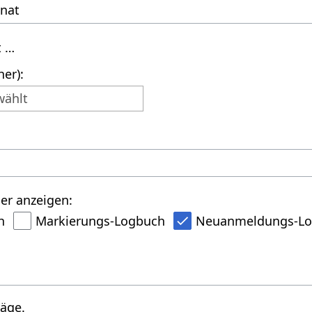
t …
er):
wählt
er anzeigen:
h
Markierungs-Logbuch
Neuanmeldungs-L
räge.