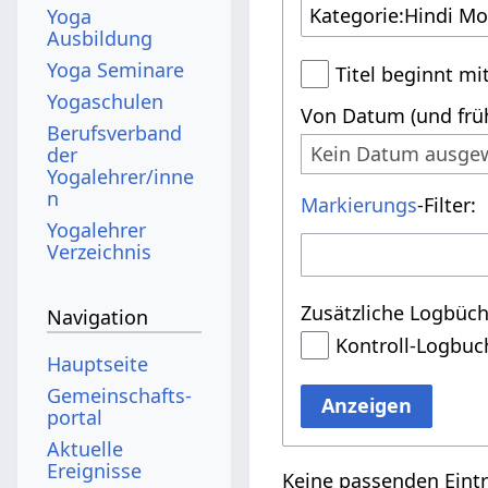
Yoga
Ausbildung
Yoga Seminare
Titel beginnt mi
Yogaschulen
Von Datum (und früh
Berufsverband
Kein Datum ausge
der
Yogalehrer/inne
n
Markierungs
-Filter:
Yogalehrer
Verzeichnis
Zusätzliche Logbüch
Navigation
Kontroll-Logbuc
Hauptseite
Gemeinschafts­
Anzeigen
portal
Aktuelle
Ereignisse
Keine passenden Eint