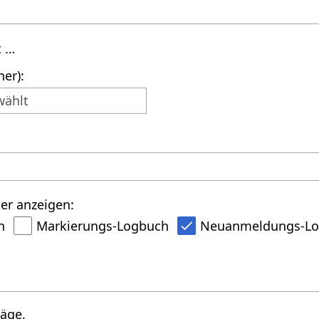
t …
er):
wählt
er anzeigen:
h
Markierungs-Logbuch
Neuanmeldungs-L
räge.