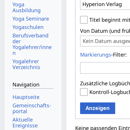
Yoga
Ausbildung
Yoga Seminare
Titel beginnt mi
Yogaschulen
Von Datum (und früh
Berufsverband
Kein Datum ausge
der
Yogalehrer/inne
n
Markierungs
-Filter:
Yogalehrer
Verzeichnis
Zusätzliche Logbüch
Navigation
Kontroll-Logbuc
Hauptseite
Gemeinschafts­
Anzeigen
portal
Aktuelle
Ereignisse
Keine passenden Eint