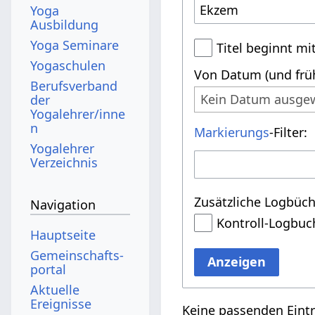
Yoga
Ausbildung
Yoga Seminare
Titel beginnt mi
Yogaschulen
Von Datum (und früh
Berufsverband
Kein Datum ausge
der
Yogalehrer/inne
n
Markierungs
-Filter:
Yogalehrer
Verzeichnis
Zusätzliche Logbüch
Navigation
Kontroll-Logbuc
Hauptseite
Gemeinschafts­
Anzeigen
portal
Aktuelle
Ereignisse
Keine passenden Eint