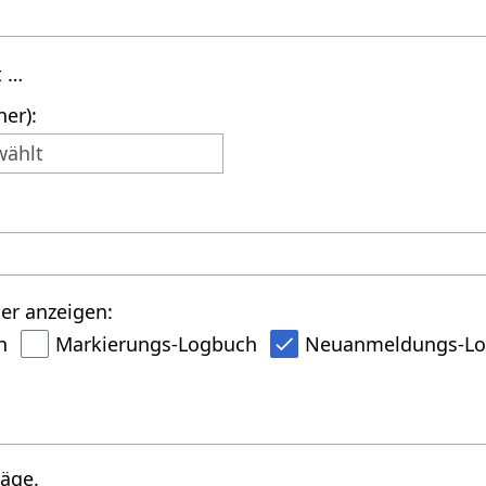
t …
er):
wählt
er anzeigen:
h
Markierungs-Logbuch
Neuanmeldungs-L
räge.