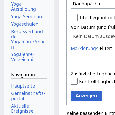
Yoga
Ausbildung
Yoga Seminare
Titel beginnt mi
Yogaschulen
Von Datum (und früh
Berufsverband
Kein Datum ausge
der
Yogalehrer/inne
n
Markierungs
-Filter:
Yogalehrer
Verzeichnis
Zusätzliche Logbüch
Navigation
Kontroll-Logbuc
Hauptseite
Gemeinschafts­
Anzeigen
portal
Aktuelle
Ereignisse
Keine passenden Eint