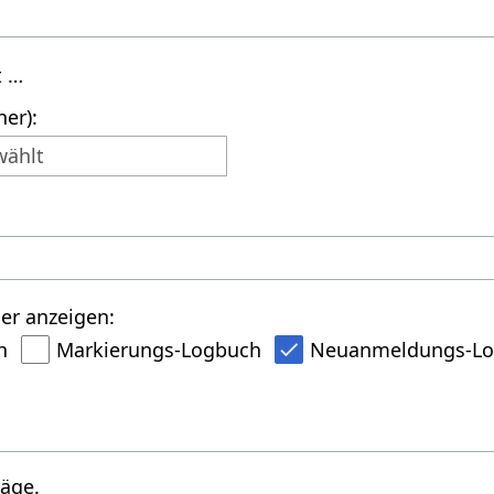
t …
er):
wählt
er anzeigen:
h
Markierungs-Logbuch
Neuanmeldungs-L
räge.