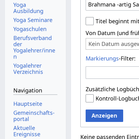
Yoga
Ausbildung
Yoga Seminare
Titel beginnt mi
Yogaschulen
Von Datum (und früh
Berufsverband
Kein Datum ausge
der
Yogalehrer/inne
n
Markierungs
-Filter:
Yogalehrer
Verzeichnis
Zusätzliche Logbüch
Navigation
Kontroll-Logbuc
Hauptseite
Gemeinschafts­
Anzeigen
portal
Aktuelle
Ereignisse
Keine passenden Eint