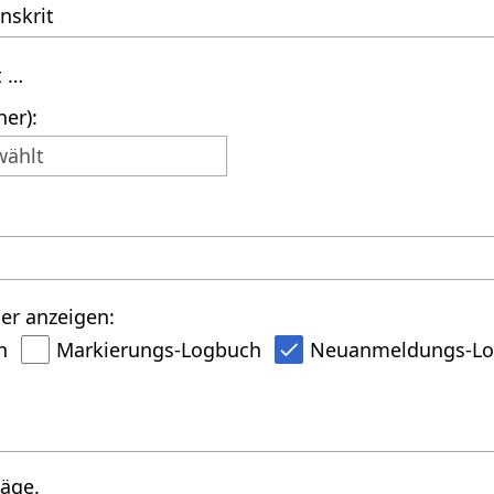
t …
er):
wählt
er anzeigen:
h
Markierungs-Logbuch
Neuanmeldungs-L
räge.