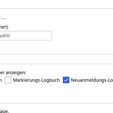
t …
er):
wählt
er anzeigen:
h
Markierungs-Logbuch
Neuanmeldungs-L
räge.