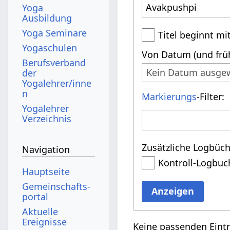
Yoga
Ausbildung
Yoga Seminare
Titel beginnt mi
Yogaschulen
Von Datum (und früh
Berufsverband
Kein Datum ausge
der
Yogalehrer/inne
n
Markierungs
-Filter:
Yogalehrer
Verzeichnis
Zusätzliche Logbüch
Navigation
Kontroll-Logbuc
Hauptseite
Gemeinschafts­
Anzeigen
portal
Aktuelle
Ereignisse
Keine passenden Eint