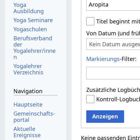
Yoga
Ausbildung
Yoga Seminare
Titel beginnt mi
Yogaschulen
Von Datum (und früh
Berufsverband
Kein Datum ausge
der
Yogalehrer/inne
n
Markierungs
-Filter:
Yogalehrer
Verzeichnis
Zusätzliche Logbüch
Navigation
Kontroll-Logbuc
Hauptseite
Gemeinschafts­
Anzeigen
portal
Aktuelle
Ereignisse
Keine passenden Eint