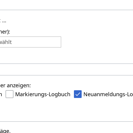
t …
er):
wählt
er anzeigen:
h
Markierungs-Logbuch
Neuanmeldungs-L
räge.