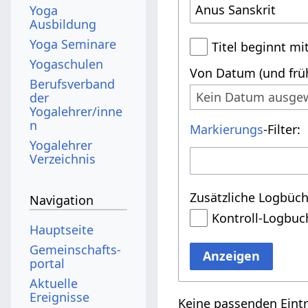
Yoga
Ausbildung
Yoga Seminare
Titel beginnt mi
Yogaschulen
Von Datum (und früh
Berufsverband
Kein Datum ausge
der
Yogalehrer/inne
n
Markierungs
-Filter:
Yogalehrer
Verzeichnis
Zusätzliche Logbüch
Navigation
Kontroll-Logbuc
Hauptseite
Gemeinschafts­
Anzeigen
portal
Aktuelle
Ereignisse
Keine passenden Eint