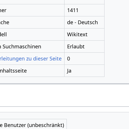
mer
1411
ache
de - Deutsch
ell
Wikitext
ch Suchmaschinen
Erlaubt
leitungen zu dieser Seite
0
Inhaltsseite
Ja
le Benutzer (unbeschränkt)