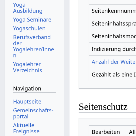
Yoga
Ausbildung
Seitenkennnum
Yoga Seminare
Seiteninhaltsspr
Yogaschulen
Seiteninhaltsmod
Berufsverband
der
Indizierung dur
Yogalehrer/inne
n
Anzahl der Weiter
Yogalehrer
Verzeichnis
Gezählt als eine 
Navigation
Hauptseite
Seitenschutz
Gemeinschafts­
portal
Aktuelle
Ereignisse
Bearbeiten
Al