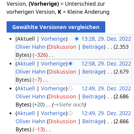
Version,
(Vorherige)
= Unterschied zur
vorherigen Version,
K
= Kleine Änderung
Aktuell
Vorherige
13:28, 29. Dez. 2022
Oliver Hahn
Diskussion
Beiträge
2.353
2
Bytes
−326
9
K
Aktuell
Vorherige
12:58, 29. Dez. 2022
.
e
Oliver Hahn
Diskussion
Beiträge
2.679
D
i
Bytes
−7
e
n
K
Aktuell
Vorherige
12:49, 29. Dez. 2022
z
e
e
Oliver Hahn
Diskussion
Beiträge
2.686
e
B
i
Bytes
+20
→
Siehe auch
m
e
n
Aktuell
Vorherige
12:49, 29. Dez. 2022
b
a
e
Oliver Hahn
Diskussion
Beiträge
2.666
e
r
B
Bytes
−13
r