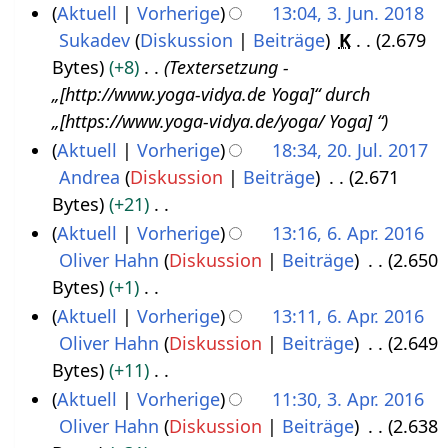
b
e
K
Aktuell
Vorherige
13:04, 3. Jun. 2018
2
e
a
e
Sukadev
Diskussion
Beiträge
K
2.679
3
0
i
r
i
Bytes
+8
Textersetzung -
.
2
t
b
n
„[http://www.yoga-vidya.de Yoga]“ durch
J
2
u
e
e
„[https://www.yoga-vidya.de/yoga/ Yoga] “
u
n
i
B
Aktuell
Vorherige
18:34, 20. Jul. 2017
n
g
t
e
Andrea
Diskussion
Beiträge
2.671
2
i
s
u
a
Bytes
+21
0
2
z
n
r
K
Aktuell
Vorherige
13:16, 6. Apr. 2016
.
0
u
g
b
e
Oliver Hahn
Diskussion
Beiträge
2.650
6
J
1
s
s
e
i
Bytes
+1
.
u
8
a
z
i
n
K
Aktuell
Vorherige
13:11, 6. Apr. 2016
A
l
m
u
t
e
e
Oliver Hahn
Diskussion
Beiträge
2.649
p
i
m
s
u
B
i
Bytes
+11
r
2
e
a
n
e
n
K
Aktuell
Vorherige
11:30, 3. Apr. 2016
i
0
n
m
g
a
e
e
Oliver Hahn
Diskussion
Beiträge
2.638
3
l
1
f
m
s
r
B