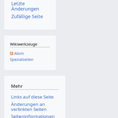
Letzte
s
g
Änderungen
z
s
Zufällige Seite
u
z
s
u
a
s
m
a
Wikiwerkzeuge
m
m
Atom
e
m
Spezialseiten
n
e
f
n
a
f
s
a
Mehr
s
s
Links auf diese Seite
u
s
Änderungen an
n
u
verlinkten Seiten
g
n
Seiten­­informationen