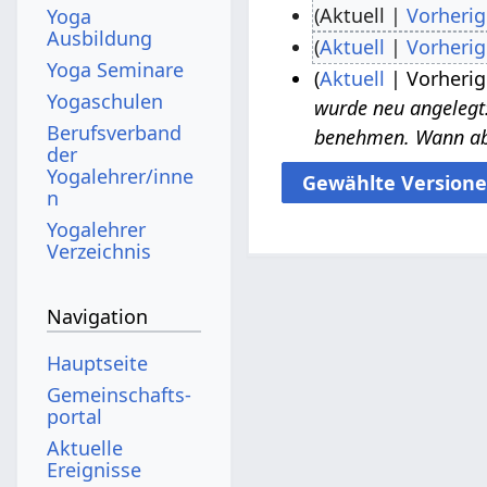
Aktuell
Vorherig
Yoga
Ausbildung
K
Aktuell
Vorherig
2
Yoga Seminare
e
K
.
Aktuell
Vorherig
Yogaschulen
i
e
wurde neu angelegt:
J
n
Berufsverband
i
benehmen. Wann ab
a
der
e
n
n
Yogalehrer/inne
B
e
n
u
e
B
Yogalehrer
a
a
e
Verzeichnis
r
r
a
2
b
r
Navigation
0
e
b
1
Hauptseite
i
e
6
Gemeinschafts­
t
i
portal
u
t
Aktuelle
n
u
Ereignisse
g
n