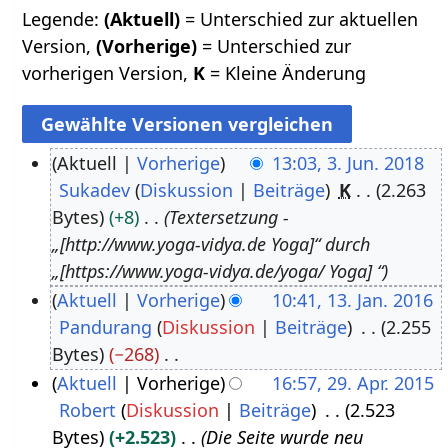
Legende:
(Aktuell)
= Unterschied zur aktuellen
Version,
(Vorherige)
= Unterschied zur
vorherigen Version,
K
= Kleine Änderung
Aktuell
Vorherige
13:03, 3. Jun. 2018
Sukadev
Diskussion
Beiträge
K
2.263
3
Bytes
+8
Textersetzung -
.
„[http://www.yoga-vidya.de Yoga]“ durch
J
„[https://www.yoga-vidya.de/yoga/ Yoga] “
u
Aktuell
Vorherige
10:41, 13. Jan. 2016
n
Pandurang
Diskussion
Beiträge
2.255
1
i
Bytes
−268
3
2
K
Aktuell
Vorherige
16:57, 29. Apr. 2015
.
0
e
Robert
Diskussion
Beiträge
2.523
2
J
1
i
Bytes
+2.523
Die Seite wurde neu
9
a
8