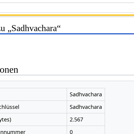
zu „Sadhvachara“
ionen
Sadhvachara
chlüssel
Sadhvachara
ytes)
2.567
nnnummer
0