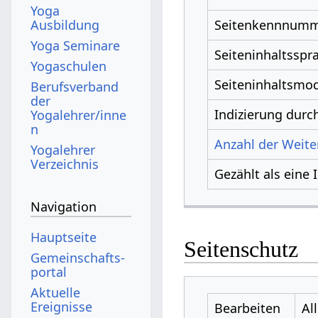
Yoga
Ausbildung
Seitenkennnum
Yoga Seminare
Seiteninhaltsspr
Yogaschulen
Seiteninhaltsmod
Berufsverband
der
Indizierung dur
Yogalehrer/inne
n
Anzahl der Weiter
Yogalehrer
Verzeichnis
Gezählt als eine 
Navigation
Hauptseite
Seitenschutz
Gemeinschafts­
portal
Aktuelle
Ereignisse
Bearbeiten
Al