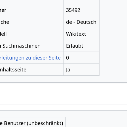
mer
35492
ache
de - Deutsch
ell
Wikitext
ch Suchmaschinen
Erlaubt
leitungen zu dieser Seite
0
Inhaltsseite
Ja
le Benutzer (unbeschränkt)