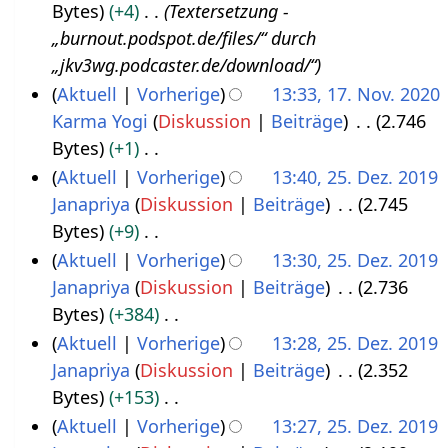
Bytes
+4
Textersetzung -
4
i
„burnout.podspot.de/files/“ durch
.
2
„jkv3wg.podcaster.de/download/“
N
0
Aktuell
Vorherige
13:33, 17. Nov. 2020
o
2
Karma Yogi
Diskussion
Beiträge
2.746
1
v
2
Bytes
+1
7
e
K
Aktuell
Vorherige
13:40, 25. Dez. 2019
.
m
e
Janapriya
Diskussion
Beiträge
2.745
2
N
b
i
Bytes
+9
5
o
e
n
K
Aktuell
Vorherige
13:30, 25. Dez. 2019
.
v
r
e
e
Janapriya
Diskussion
Beiträge
2.736
D
e
2
B
i
Bytes
+384
e
m
0
e
n
K
Aktuell
Vorherige
13:28, 25. Dez. 2019
z
b
2
a
e
e
Janapriya
Diskussion
Beiträge
2.352
e
e
1
r
B
i
Bytes
+153
m
r
b
e
n
K
Aktuell
Vorherige
13:27, 25. Dez. 2019
b
2
e
a
e