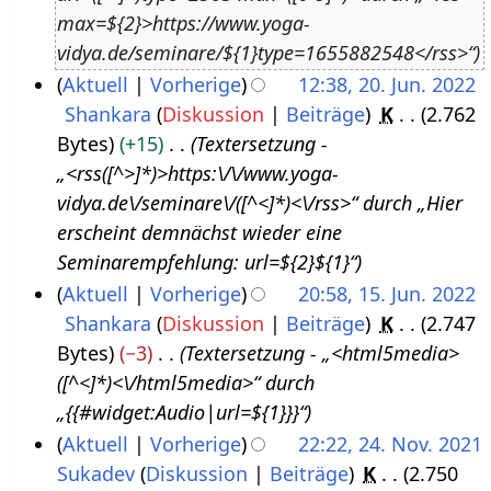
u
0
max=${2}>https://www.yoga-
g
2
vidya.de/seminare/${1}type=1655882548</rss>“
u
3
Aktuell
Vorherige
12:38, 20. Jun. 2022
s
Shankara
Diskussion
Beiträge
K
2.762
2
t
Bytes
+15
Textersetzung -
0
2
„<rss([^>]*)>https:\/\/www.yoga-
.
0
vidya.de\/seminare\/([^<]*)<\/rss>“ durch „Hier
J
2
erscheint demnächst wieder eine
u
2
Seminarempfehlung: url=${2}${1}“
n
Aktuell
Vorherige
20:58, 15. Jun. 2022
i
Shankara
Diskussion
Beiträge
K
2.747
1
2
Bytes
−3
Textersetzung - „<html5media>
5
0
([^<]*)<\/html5media>“ durch
.
2
„{{#widget:Audio|url=${1}}}“
J
2
Aktuell
Vorherige
22:22, 24. Nov. 2021
u
Sukadev
Diskussion
Beiträge
K
2.750
2
n