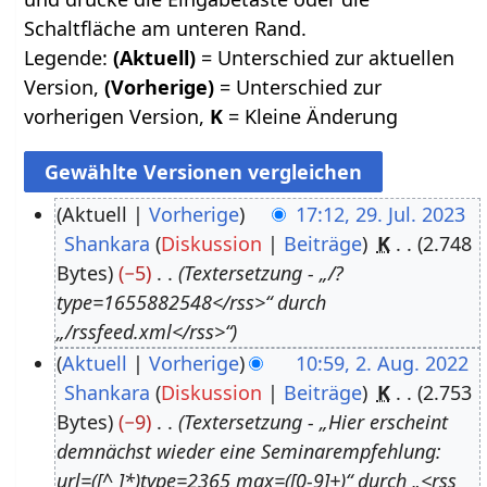
Schaltfläche am unteren Rand.
Legende:
(Aktuell)
= Unterschied zur aktuellen
Version,
(Vorherige)
= Unterschied zur
vorherigen Version,
K
= Kleine Änderung
Aktuell
Vorherige
17:12, 29. Jul. 2023
Shankara
Diskussion
Beiträge
K
2.748
2
Bytes
−5
Textersetzung - „/?
9
type=1655882548</rss>“ durch
.
„/rssfeed.xml</rss>“
J
Aktuell
Vorherige
10:59, 2. Aug. 2022
u
Shankara
Diskussion
Beiträge
K
2.753
2
l
Bytes
−9
Textersetzung - „Hier erscheint
.
i
demnächst wieder eine Seminarempfehlung:
A
2
url=([^ ]*)type=2365 max=([0-9]+)“ durch „<rss