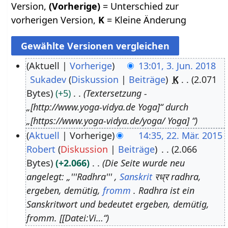
Version,
(Vorherige)
= Unterschied zur
vorherigen Version,
K
= Kleine Änderung
Aktuell
Vorherige
13:01, 3. Jun. 2018
Sukadev
Diskussion
Beiträge
K
2.071
3
Bytes
+5
Textersetzung -
.
„[http://www.yoga-vidya.de Yoga]“ durch
J
„[https://www.yoga-vidya.de/yoga/ Yoga] “
u
Aktuell
Vorherige
14:35, 22. Mär. 2015
n
Robert
Diskussion
Beiträge
2.066
2
i
Bytes
+2.066
Die Seite wurde neu
2
2
angelegt: „'''Radhra''' ,
Sanskrit
रध्र radhra,
.
0
ergeben, demütig,
fromm
. Radhra ist ein
M
1
Sanskritwort und bedeutet ergeben, demütig,
ä
8
fromm. [[Datei:Vi…“
r