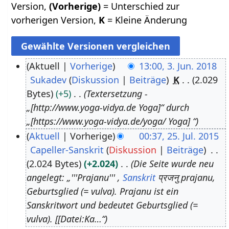
Version,
(Vorherige)
= Unterschied zur
vorherigen Version,
K
= Kleine Änderung
Aktuell
Vorherige
13:00, 3. Jun. 2018
Sukadev
Diskussion
Beiträge
K
2.029
3
Bytes
+5
Textersetzung -
.
„[http://www.yoga-vidya.de Yoga]“ durch
J
„[https://www.yoga-vidya.de/yoga/ Yoga] “
u
Aktuell
Vorherige
00:37, 25. Jul. 2015
n
Capeller-Sanskrit
Diskussion
Beiträge
2
i
2.024 Bytes
+2.024
Die Seite wurde neu
5
2
angelegt: „'''Prajanu''' ,
Sanskrit
प्रजनु prajanu,
.
0
Geburtsglied (= vulva). Prajanu ist ein
J
1
Sanskritwort und bedeutet Geburtsglied (=
u
8
vulva). [[Datei:Ka…“
l